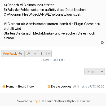
4) Danach VLC einmal neu starten.
5) Falls der Fehler weiterhin auftritt, diese Datei löschen:
C:\Program Files\VideoLAN\VLC\plugins\plugins.dat
VLC erneut als Administrator starten, damit die Plugin-Cache neu
erstellt wird.
Starten Sie danach MediaMonkey und versuchen Sie es noch
einmal.
T
o
p
Post Reply
6 posts • Page
1
of
1
Jump to
Home
Board index
Delete cookies
All times are
UTC-05:00
Powered by
phpBB
® Forum Software © phpBB Limited