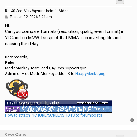
Re: 40 Sec. Verzögerung beim 1. Video
P
Tue Jun 02, 2026 8:31 am
o
s
Hi,
t
Can you compare formats (resolution, quality, even format) in
VLC and on MMW, I suspect that MMW is converting file and
causing the delay.
Best regards,
Peke
MediaMonkey Team lead QA/Tech Support guru
Admin of Free MediaMonkey addon Site
HappyMonkeying
How to attach PICTURE/SCREENSHOTS to forum posts
T
o
p
Coco-Zamis