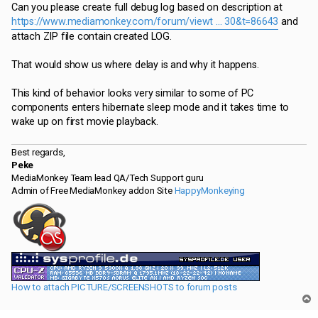
t
Can you please create full debug log based on description at
https://www.mediamonkey.com/forum/viewt ... 30&t=86643
and
attach ZIP file contain created LOG.
That would show us where delay is and why it happens.
This kind of behavior looks very similar to some of PC
components enters hibernate sleep mode and it takes time to
wake up on first movie playback.
Best regards,
Peke
MediaMonkey Team lead QA/Tech Support guru
Admin of Free MediaMonkey addon Site
HappyMonkeying
How to attach PICTURE/SCREENSHOTS to forum posts
T
o