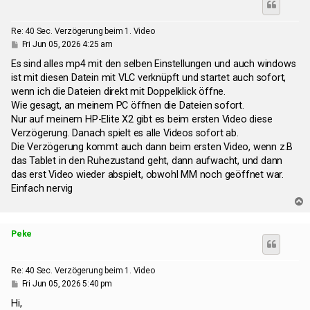
Re: 40 Sec. Verzögerung beim 1. Video
P
Fri Jun 05, 2026 4:25 am
o
s
Es sind alles mp4 mit den selben Einstellungen und auch windows
t
ist mit diesen Datein mit VLC verknüpft und startet auch sofort,
wenn ich die Dateien direkt mit Doppelklick öffne.
Wie gesagt, an meinem PC öffnen die Dateien sofort.
Nur auf meinem HP-Elite X2 gibt es beim ersten Video diese
Verzögerung. Danach spielt es alle Videos sofort ab.
Die Verzögerung kommt auch dann beim ersten Video, wenn z.B
das Tablet in den Ruhezustand geht, dann aufwacht, und dann
das erst Video wieder abspielt, obwohl MM noch geöffnet war.
Einfach nervig
T
o
p
Peke
Re: 40 Sec. Verzögerung beim 1. Video
P
Fri Jun 05, 2026 5:40 pm
o
s
Hi,