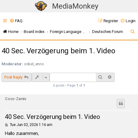
MediaMonkey
T
o
FAQ
Register
Login
g
g
S
Home
Board index
Foreign Language Discussions
Deutsches Forum
l
e
e
40 Sec. Verzögerung beim 1. Video
a
n
r
a
Moderator:
onkel_enno
c
v
i
h
Search
Advanced sea
Post Reply
g
6 posts • Page
1
of
1
a
t
Coco-Zamis
i
o
40 Sec. Verzögerung beim 1. Video
n
P
Tue Jun 02, 2026 1:16 am
o
s
Hallo zusammen,
t