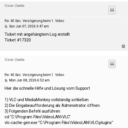
p
Coco-Zamis
Re: 40 Sec. Verzögerung beim 1. Video
P
Sun Jun 07, 2026 3:47 am
o
s
Ticket mit angehängtem Log erstellt
t
Ticket #17320
T
o
p
Coco-Zamis
Re: 40 Sec. Verzögerung beim 1. Video
P
Mon Jun 08, 2026 6:52 am
o
s
Hier die schnelle Hilfe und Lösung vom Support
t
1) VLC und MediaMonkey vollständig schließen.
2) Die Eingabeaufforderung als Administrator öffnen.
3) Folgenden Befehl ausführen:
cd "C:\Program Files\VideoLAN\VLC"
vlc-cache-gen.exe "C:\Program Files\VideoLAN\VLC\plugins"